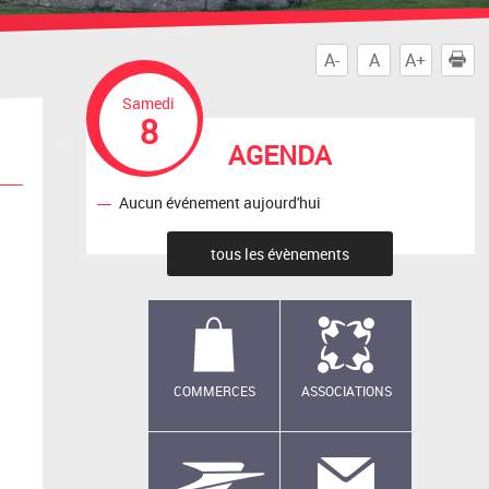
A-
A
A+
I
Samedi
8
AGENDA
Aucun événement aujourd'hui
tous les évènements
COMMERCES
ASSOCIATIONS