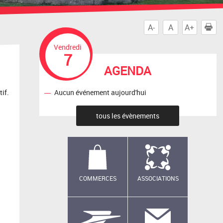
A-
A
A+
I
Vendredi
7
AGENDA
Aucun événement aujourd'hui
tif.
tous les évènements
COMMERCES
ASSOCIATIONS