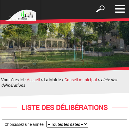
Affic
Afficher
le
le
men
formulaire
de
recherche
Vous êtes ici :
Accueil
> La Mairie >
Conseil municipal
>
Liste des
délibérations
LISTE DES DÉLIBÉRATIONS
Choisissez une année :