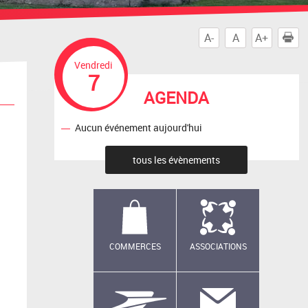
A-
A
A+
I
Vendredi
7
AGENDA
Aucun événement aujourd'hui
tous les évènements
COMMERCES
ASSOCIATIONS