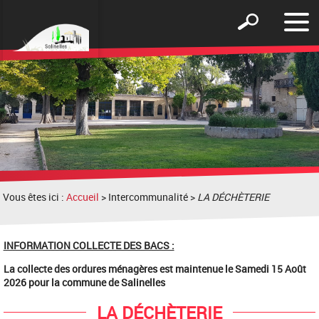
Affic
Afficher
le
le
men
formulaire
de
recherche
Vous êtes ici :
Accueil
> Intercommunalité >
LA DÉCHÈTERIE
INFORMATION COLLECTE DES BACS :
La collecte des ordures ménagères est maintenue le Samedi 15 Août
2026 pour la commune de Salinelles
LA DÉCHÈTERIE