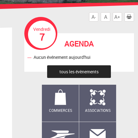
A-
A
A+
I
Vendredi
7
AGENDA
Aucun événement aujourd'hui
tous les évènements
COMMERCES
ASSOCIATIONS