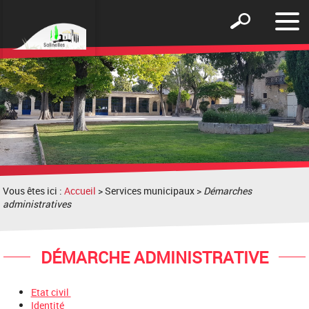
Affic
Afficher
le
le
men
formulaire
de
recherche
Vous êtes ici :
Accueil
> Services municipaux >
Démarches
administratives
DÉMARCHE ADMINISTRATIVE
Etat civil
Identité