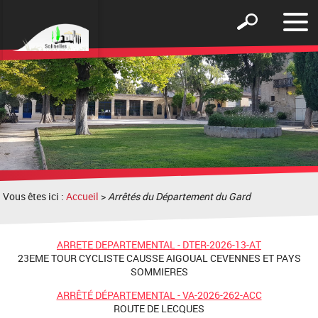
Affic
Afficher
le
le
men
formulaire
de
recherche
Vous êtes ici :
Accueil
>
Arrêtés du Département du Gard
ARRETE DEPARTEMENTAL - DTER-2026-13-AT
23EME TOUR CYCLISTE CAUSSE AIGOUAL CEVENNES ET PAYS
SOMMIERES
ARRÊTÉ DÉPARTEMENTAL - VA-2026-262-ACC
ROUTE DE LECQUES