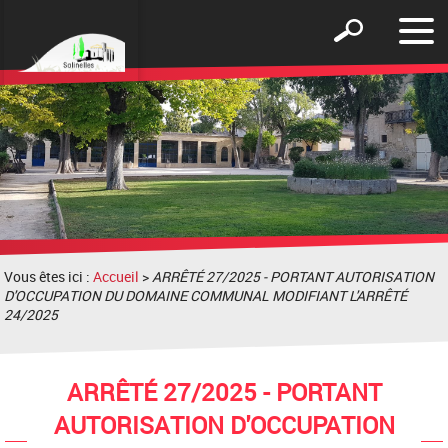
Affic
Afficher
le
le
men
formulaire
de
recherche
Vous êtes ici :
Accueil
>
ARRÊTÉ 27/2025 - PORTANT AUTORISATION
D'OCCUPATION DU DOMAINE COMMUNAL MODIFIANT L'ARRÊTÉ
24/2025
ARRÊTÉ 27/2025 - PORTANT
AUTORISATION D'OCCUPATION