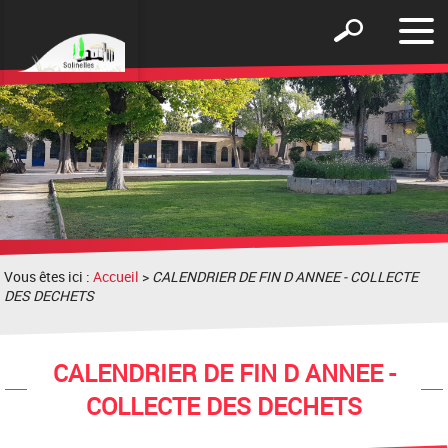
Affic
Afficher
le
le
men
formulaire
de
recherche
Vous êtes ici :
Accueil
>
CALENDRIER DE FIN D ANNEE - COLLECTE
DES DECHETS
CALENDRIER DE FIN D ANNEE -
COLLECTE DES DECHETS