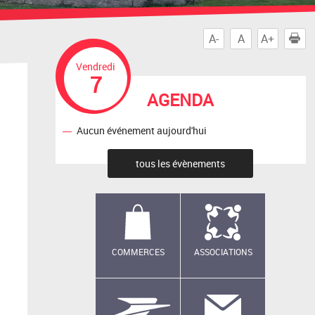
A-
A
A+
I
Vendredi
7
AGENDA
Aucun événement aujourd'hui
tous les évènements
COMMERCES
ASSOCIATIONS