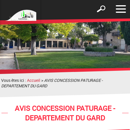
Affic
Afficher
le
le
men
formulaire
de
recherche
Vous êtes ici :
Accueil
>
AVIS CONCESSION PATURAGE -
DEPARTEMENT DU GARD
AVIS CONCESSION PATURAGE -
DEPARTEMENT DU GARD