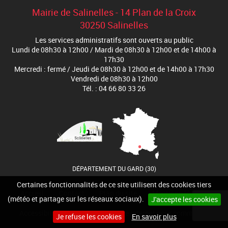
Mairie de Salinelles - 14 Plan de la Croix
30250 Salinelles
Les services administratifs sont ouverts au public
Lundi de 08h30 à 12h00 / Mardi de 08h30 à 12h00 et de 14h00 à
17h30
Mercredi : fermé / Jeudi de 08h30 à 12h00 et de 14h00 à 17h30
Vendredi de 08h30 à 12h00
Tél. : 04 66 80 33 26
DÉPARTEMENT DU GARD (30)
Certaines fonctionnalités de ce site utilisent des cookies tiers
Accueil
Contact
Plan du site
Mentions-légales
(météo et partage sur les réseaux sociaux).
J'accepte les cookies
Accessibilité
Cookies
Site internet pour communes
Je refuse les cookies
En savoir plus