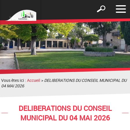
Affic
Afficher
le
le
men
formulaire
de
recherche
Vous êtes ici :
Accueil
>
DELIBERATIONS DU CONSEIL MUNICIPAL DU
04 MAI 2026
DELIBERATIONS DU CONSEIL
MUNICIPAL DU 04 MAI 2026