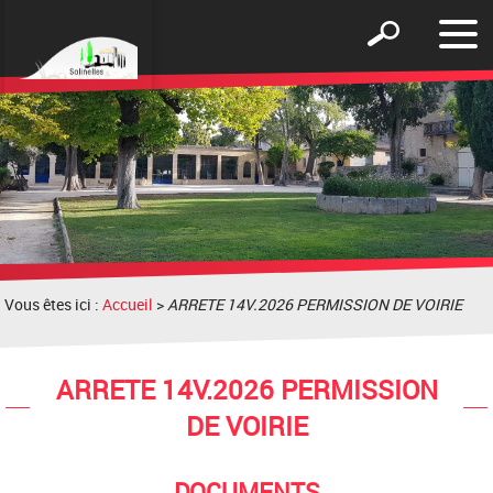
Affic
Afficher
le
le
men
formulaire
de
recherche
Vous êtes ici :
Accueil
>
ARRETE 14V.2026 PERMISSION DE VOIRIE
ARRETE 14V.2026 PERMISSION
DE VOIRIE
DOCUMENTS