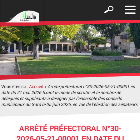
Affic
Afficher
le
le
men
formulaire
de
recherche
Vous êtes ici :
Accueil
>
Arrêté préfectoral n°30-2026-05-21-00001 en
date du 21 mai 2026 fixant le mode de scrutin et le nombre de
délégués et suppléants à désigner par l’ensemble des conseils
municipaux du Gard le 05 juin 2026, en vue de l’élection des sénateurs
ARRÊTÉ PRÉFECTORAL N°30-
2026-05-21-00001 EN DATE DU