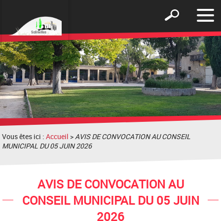
Affic
Afficher
le
le
men
formulaire
de
recherche
Vous êtes ici :
Accueil
>
AVIS DE CONVOCATION AU CONSEIL
MUNICIPAL DU 05 JUIN 2026
AVIS DE CONVOCATION AU
CONSEIL MUNICIPAL DU 05 JUIN
2026