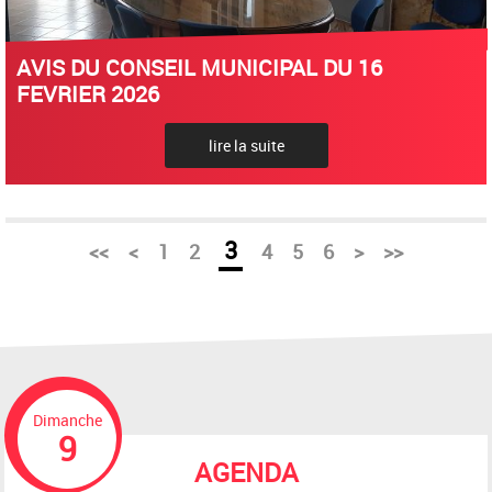
AVIS DU CONSEIL MUNICIPAL DU 16
FEVRIER 2026
lire la suite
3
<<
<
1
2
4
5
6
>
>>
Dimanche
9
AGENDA