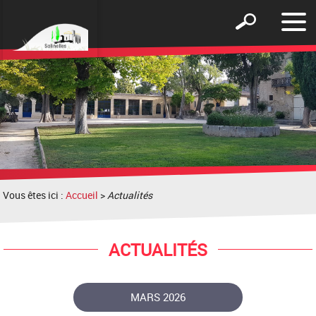
Affic
Afficher
le
le
men
formulaire
de
recherche
Vous êtes ici :
Accueil
>
Actualités
ACTUALITÉS
MARS 2026